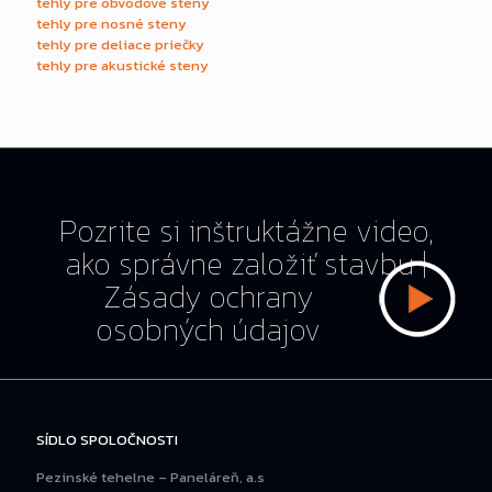
tehly pre obvodové steny
tehly pre nosné steny
tehly pre deliace priečky
tehly pre akustické steny
Pozrite si inštruktážne video,
ako správne založiť stavbu
|
Zásady ochrany
osobných údajov
SÍDLO SPOLOČNOSTI
Pezinské tehelne – Paneláreň, a.s