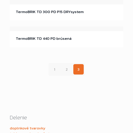
TermoBRIK TD 300 PD P15 DRYsystem
TermoBRIK TD 440 PD brúsená
1
2
3
Delenie
doplnkové tvarovky