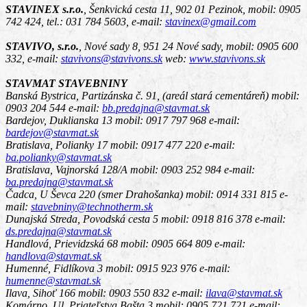
STAVINEX s.r.o.
,
Šenkvická cesta 11, 902 01 Pezinok
, mobil: 0905
742 424, tel.: 031 784 5603, e-mail:
stavinex@gmail.com
STAVIVO, s.r.o.
,
Nové sady 8, 951 24 Nové sady
, mobil: 0905 600
332, e-mail:
stavivons@stavivons.sk
web:
www.stavivons.sk
STAVMAT STAVEBNINY
Banská Bystrica, Partizánska č. 91, (areál stará cementáreň)
mobil:
0903 204 544 e-mail:
bb.predajna@stavmat.sk
Bardejov, Duklianska 13
mobil: 0917 797 968 e-mail:
bardejov@stavmat.sk
Bratislava, Polianky 17
mobil: 0917 477 220 e-mail:
ba.polianky@stavmat.sk
Bratislava, Vajnorská 128/A
mobil: 0903 252 984 e-mail:
ba.predajna@stavmat.sk
Čadca, U Ševca 220 (smer Drahošanka)
mobil: 0914 331 815 e-
mail:
stavebniny@technotherm.sk
Dunajská Streda, Povodská cesta 5
mobil: 0918 816 378 e-mail:
ds.predajna@stavmat.sk
Handlová, Prievidzská 68
mobil: 0905 664 809 e-mail:
handlova@stavmat.sk
Humenné, Fidlíkova 3
mobil: 0915 923 976 e-mail:
humenne@stavmat.sk
Ilava, Sihoť 166
mobil: 0903 550 832 e-mail:
ilava@stavmat.sk
Komárno, Ul. Priateľstva Bašta 3
mobil: 0905 721 721 e-mail: