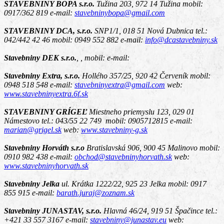
STAVEBNINY BOPA s.r.o.
Tužina 203, 972 14 Tužina
mobil:
0917/362 819 e-mail:
stavebninybopa@gmail.com
STAVEBNINY DCA, s.r.o.
SNP1/1, 018 51 Nová Dubnica
tel.:
042/442 42 46 mobil: 0949 552 882 e-mail:
info@dcastavebniny.sk
Stavebniny DEK s.r.o.
,
, mobil: e-mail:
Stavebniny Extra, s.r.o.
Hollého 357/25, 920 42 Červeník
mobil:
0948 518 548 e-mail:
stavebninyextra@gmail.com
web:
www.stavebninyextra.6f.sk
STAVEBNINY GRÍGEĽ
Miestneho priemyslu 123, 029 01
Námestovo
tel.: 043/55 22 749 mobil: 0905712815 e-mail:
marian@grigel.sk
web:
www.stavebniny-g.sk
Stavebniny Horváth s.r.o
Bratislavská 906, 900 45 Malinovo
mobil:
0910 982 438 e-mail:
obchod@stavebninyhorvath.sk
web:
www.stavebninyhorvath.sk
Stavebniny Jelka
ul. Krátka 1222/22, 925 23 Jelka
mobil: 0917
855 915 e-mail:
barath.juraj@zoznam.sk
Stavebniny JUNASTAV, s.r.o.
Hlavná 46/24, 919 51 Špačince
tel.:
+421 33 557 3167 e-mail:
stavebniny@junastav.eu
web: