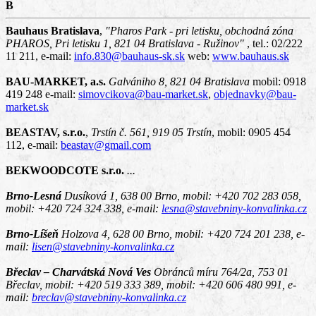
B
Bauhaus Bratislava
,
"Pharos Park - pri letisku, obchodná zóna
PHAROS, Pri letisku 1, 821 04 Bratislava - Ružinov"
, tel.: 02/222
11 211, e-mail:
info.830@bauhaus-sk.sk
web:
www.bauhaus.sk
BAU-MARKET, a.s.
Galvániho 8, 821 04 Bratislava
mobil: 0918
419 248 e-mail:
simovcikova@bau-market.sk
,
objednavky@bau-
market.sk
BEASTAV, s.r.o.
,
Trstín č. 561, 919 05 Trstín
, mobil: 0905 454
112, e-mail:
beastav@gmail.com
BEKWOODCOTE s.r.o.
...
Brno-Lesná
Dusíková 1, 638 00 Brno,
mobil: +420 702 283 058,
mobil: +420 724 324 338, e-mail:
lesna@stavebniny-konvalinka.cz
Brno-Líšeň
Holzova 4, 628 00 Brno,
mobil: +420 724 201 238, e-
mail:
lisen@stavebniny-konvalinka.cz
Břeclav – Charvátská Nová Ves
Obránců míru 764/2a, 753 01
Břeclav,
mobil: +420 519 333 389, mobil: +420 606 480 991, e-
mail:
breclav@stavebniny-konvalinka.cz