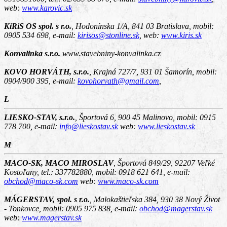
web:
www.karovic.sk
KiRiS OS spol. s r.o.
,
Hodonínska 1/A, 841 03 Bratislava
, mobil:
0905 534 698, e-mail:
kirisos@stonline.sk
, web:
www.kiris.sk
Konvalinka s.r.o.
www.stavebniny-konvalinka.cz
KOVO HORVÁTH, s.r.o.
,
Krajná 727/7, 931 01 Šamorín
, mobil:
0904/900 395, e-mail:
kovohorvath@gmail.com
,
L
LIESKO-STAV, s.r.o.
,
Športová 6, 900 45 Malinovo
, mobil: 0915
778 700, e-mail:
info@lieskostav.sk
web:
www.lieskostav.sk
M
MACO-SK, MACO MIROSLAV
,
Športová 849/29, 92207 Veľké
Kostoľany
, tel.: 337782880, mobil: 0918 621 641, e-mail:
obchod@maco-sk.com
web:
www.maco-sk.com
MÁGERSTAV, spol. s r.o.
,
Malokaštieľska 384, 930 38 Nový Život
- Tonkovce
, mobil: 0905 975 838, e-mail:
obchod@magerstav.sk
web:
www.magerstav.sk