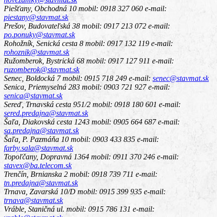
Piešťany, Obchodná 10
mobil: 0918 327 060 e-mail:
piestany@stavmat.sk
Prešov, Budovateľská 38
mobil: 0917 213 072 e-mail:
po.ponuky@stavmat.sk
Rohožník, Senická cesta 8
mobil: 0917 132 119 e-mail:
rohoznik@stavmat.sk
Ružomberok, Bystrická 68
mobil: 0917 127 911 e-mail:
ruzomberok@stavmat.sk
Senec, Boldocká 7
mobil: 0915 718 249 e-mail:
senec@stavmat.sk
Senica, Priemyselná 283
mobil: 0903 721 927 e-mail:
senica@stavmat.sk
Sereď, Trnavská cesta 951/2
mobil: 0918 180 601 e-mail:
sered.predajna@stavmat.sk
Šaľa, Diakovská cesta 1243
mobil: 0905 664 687 e-mail:
sa.predajna@stavmat.sk
Šaľa, P. Pazmáňa 10
mobil: 0903 433 835 e-mail:
farby.sala@stavmat.sk
Topoľčany, Dopravná 1364
mobil: 0911 370 246 e-mail:
stavex@ba.telecom.sk
Trenčín, Brnianska 2
mobil: 0918 739 711 e-mail:
tn.predajna@stavmat.sk
Trnava, Zavarská 10/D
mobil: 0915 399 935 e-mail:
trnava@stavmat.sk
Vráble, Staničná ul.
mobil: 0915 786 131 e-mail: