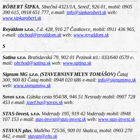
RÓBERT ŠIPKA
,
Slnečná 4321/1A, Sereď, 926 01
, mobil: 0905
390 615, 0918 651 777, e-mail:
info@sipkarobert.sk
web:
www.sipkarobert.sk
Royaldom s.r.o.
,
č.d. 428, 916 27 Častkovce
, mobil: 0911 436 965,
e-mail:
obchod@royaldom.sk
web:
www.royaldom.sk
S
Satina s.r.o.
Bratislavská 79, 902 01 Pezinok
tel.: 033/640 0570 e-
mail:
obchod@satina.sk
web:
www.satina.sk
Signum MG s.r.o. (STAVEBNINY MLYN TOMÁŠOV)
Čataj
300, 900 83 Čataj
mobil: 0948 020 686 e-mail:
info@signummg.sk
web:
www.signummg.sk
Sovos s.r.o.
Gútska cesta 954/38, 946 51 Nesvady
mobil: 0907 728
453 e-mail:
jozef.ba@sovos.sk
web:
STAS-Invest, s.r.o.
Voderady 195, 919 42 Voderady
mobil: 0948
107 153 e-mail:
stas-invest@stas-invest.sk
web:
www.stas-invest.sk
STAVAN plus
,
Mallého 725/36, 909 01 Skalica
, mobil: 0903 270
842, e-mail:
stavan@ehs.sk