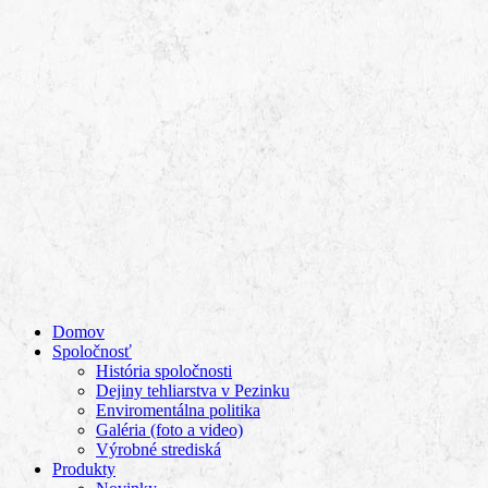
Domov
Spoločnosť
História spoločnosti
Dejiny tehliarstva v Pezinku
Enviromentálna politika
Galéria (foto a video)
Výrobné strediská
Produkty