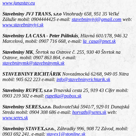
www.junastav.eu
Stavebniny JVJ TRANS, s.r.o
Vinohrady 658, 951 35 Veľké
Zálužie
mobil: 0904444425 e-mail:
stavebninyjvj@gmail.com
web:
www.stavebninyjvj.sk
Stavebniny LA CASA - Peter Pálinkás
,
Hlavná 601/178, 946 32
Marcelová
, mobil: 0907 716 668, e-mail:
la_casa@pnet.sk
Stavebniny MK
,
Štvrtok na Ostrove č. 255, 930 40 Štvrtok na
Ostrove
, mobil: 0907 863 864, e-mail:
stavebninymk@stavebninymk.sk
STAVEBNINY RICHTÁRIK
Novozámocká 62/68, 949 05 Nitra
mobil: 905 622 223 e-mail:
info@stavebninyrichtarik.sk
Stavebniny RUPET, s.r.o
Trnavská cesta 25, 919 43 Cífer
mobil:
0903 219 502 e-mail:
rupetka@pobox.sk
Stavebniny SERES,s.r.o.
Budovateľská 5941/7, 929 01 Dunajská
Streda
mobil: 0904 308 686 e-mail:
horvath@seres.sk
web:
www.seres.sk
Stavebniny STAVEX,s.r.o.
,
Záhradky 996, 908 72 Závod
, mobil:
0903 692 241, e-mail:
stavex1@stonline.sk