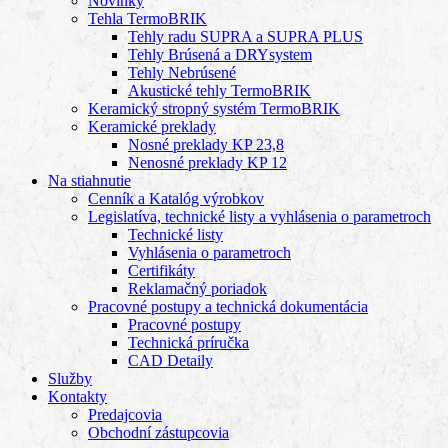
Novinky
Tehla TermoBRIK
Tehly radu SUPRA a SUPRA PLUS
Tehly Brúsená a DRYsystem
Tehly Nebrúsené
Akustické tehly TermoBRIK
Keramický stropný systém TermoBRIK
Keramické preklady
Nosné preklady KP 23,8
Nenosné preklady KP 12
Na stiahnutie
Cenník a Katalóg výrobkov
Legislatíva, technické listy a vyhlásenia o parametroch
Technické listy
Vyhlásenia o parametroch
Certifikáty
Reklamačný poriadok
Pracovné postupy a technická dokumentácia
Pracovné postupy
Technická príručka
CAD Detaily
Služby
Kontakty
Predajcovia
Obchodní zástupcovia