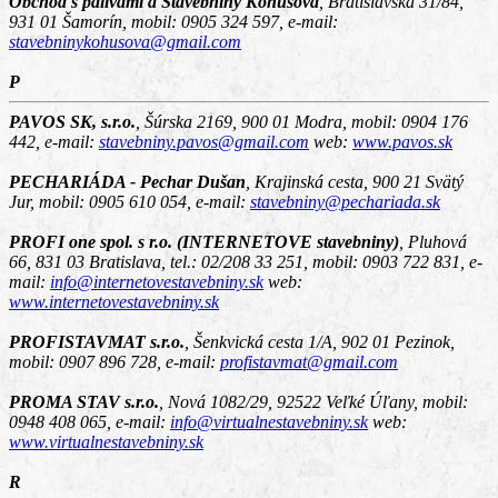
Obchod s palivami a Stavebniny Kohušová
,
Bratislavská 31/84,
931 01 Šamorín
, mobil: 0905 324 597, e-mail:
stavebninykohusova@gmail.com
P
PAVOS SK, s.r.o.
,
Šúrska 2169, 900 01 Modra
, mobil: 0904 176
442, e-mail:
stavebniny.pavos@gmail.com
web:
www.pavos.sk
PECHARIÁDA - Pechar Dušan
,
Krajinská cesta, 900 21 Svätý
Jur
, mobil: 0905 610 054, e-mail:
stavebniny@pechariada.sk
PROFI one spol. s r.o. (INTERNETOVE stavebniny)
,
Pluhová
66, 831 03 Bratislava
, tel.: 02/208 33 251, mobil: 0903 722 831, e-
mail:
info@internetovestavebniny.sk
web:
www.internetovestavebniny.sk
PROFISTAVMAT s.r.o.
,
Šenkvická cesta 1/A, 902 01 Pezinok
,
mobil: 0907 896 728, e-mail:
profistavmat@gmail.com
PROMA STAV s.r.o.
,
Nová 1082/29, 92522 Veľké Úľany
, mobil:
0948 408 065, e-mail:
info@virtualnestavebniny.sk
web:
www.virtualnestavebniny.sk
R