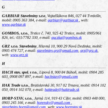
G
GARBIAR Stavebniny s.r.o
,
Vojtaššákova 846, 027 44 Tvrdošín
,
mobil: 0905 363 384, e-mail:
garbiar@garbiar.sk
, web:
www.garbiar.sk
GOMBOS, s.r.o.
,
Trstice č. 740, 925 42 Trstice
, mobil: 0905/961
826, tel.: 031/7782 330, e-mail:
guczka@gombos.sk
GRZ s.r.o. Stavebniny
,
Hlavná 10, 900 29 Nová Dedinka
, mobil:
0905 474 727, e-mail:
stavebniny.grz@gmail.com
,
grz@grz.sk
,
web:
www.grz.sk
H
HACH stav, spol. s r.o.
,
Lipová 8, 900 84 Báhoň
, mobil: 0904 285
603, 0908 097 897, e-mail:
hachstav@gmail.com
HAK Trade s.r.o.
,
Bratislavská 30, 917 02 Trnava
, mobil: 0914 102
050, 0914 102 070, e-mail:
haktrade@haktrade.sk
HORP-STAV, s.r.o.
,
Jarná 114, 919 43 Cífer
, mobil: 0903 448 000,
0903 245 166, e-mail:
horensky@gmail.com
,
stavebniny.horp@gmail.com
, web:
www.horpstav.sk