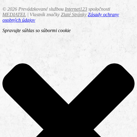
©
2026 Prevádzkované službou
Internet123
spoločnosti
MEDIATEL
| Vlastník značky
Zlaté Stránky
Zásady ochrany
osobných údajov
Spravujte súhlas so súbormi cookie