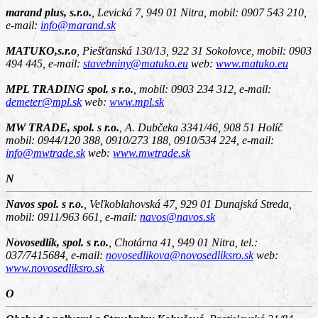
marand plus, s.r.o.
,
Levická 7, 949 01 Nitra
, mobil: 0907 543 210,
e-mail:
info@marand.sk
MATUKO,s.r.o
,
Piešťanská 130/13, 922 31 Sokolovce
, mobil: 0903
494 445, e-mail:
stavebniny@matuko.eu
web:
www.matuko.eu
MPL TRADING spol. s r.o.
,
mobil: 0903 234 312, e-mail:
demeter@mpl.sk
web:
www.mpl.sk
MW TRADE, spol. s r.o.
,
A. Dubčeka 3341/46, 908 51 Holíč
mobil: 0944/120 388, 0910/273 188, 0910/534 224, e-mail:
info@mwtrade.sk
web:
www.mwtrade.sk
N
Navos spol. s r.o.
,
Veľkoblahovská 47, 929 01 Dunajská Streda
,
mobil: 0911/963 661, e-mail:
navos@navos.sk
Novosedlík, spol. s r.o.
,
Chotárna 41, 949 01 Nitra
, tel.:
037/7415684, e-mail:
novosedlikova@novosedliksro.sk
web:
www.novosedliksro.sk
O