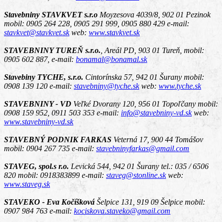
Stavebniny STAVKVET s.r.o
Moyzesova 4039/8, 902 01 Pezinok
mobil: 0905 264 228, 0905 291 999, 0905 880 429 e-mail:
stavkvet@stavkvet.sk
web:
www.stavkvet.sk
STAVEBNINY TUREŇ s.r.o.
,
Areál PD, 903 01 Tureň
, mobil:
0905 602 887, e-mail:
bonamal@bonamal.sk
Stavebiny TYCHE, s.r.o.
Cintorínska 57, 942 01 Šurany
mobil:
0908 139 120 e-mail:
stavebniny@tyche.sk
web:
www.tyche.sk
STAVEBNINY - VD
Veľké Dvorany 120, 956 01 Topoľčany
mobil:
0908 159 952, 0911 503 353 e-mail:
info@stavebniny-vd.sk
web:
www.stavebniny-vd.sk
STAVEBNÝ PODNIK FARKAS
Veterná 17, 900 44 Tomášov
mobil: 0904 267 735 e-mail:
stavebninyfarkas@gmail.com
STAVEG, spol.s r.o.
Levická 544, 942 01 Šurany
tel.: 035 / 6506
820 mobil: 0918383899 e-mail:
staveg@stonline.sk
web:
www.staveg.sk
STAVEKO - Eva Kočíšková
Šelpice 131, 919 09 Šelpice
mobil:
0907 984 763 e-mail:
kociskova.staveko@gmail.com