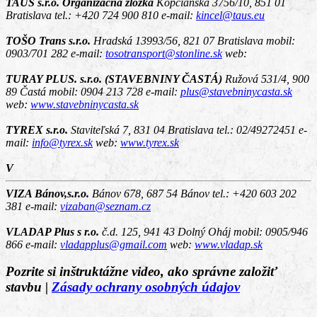
TAUS s.r.o. Organizačná zložka
Kopčianska 3756/10, 851 01
Bratislava
tel.: +420 724 900 810 e-mail:
kincel@taus.eu
TOŠO Trans s.r.o.
Hradská 13993/56, 821 07 Bratislava
mobil:
0903/701 282 e-mail:
tosotransport@stonline.sk
web:
TURAY PLUS. s.r.o. (STAVEBNINY ČASTÁ)
Ružová 531/4, 900
89 Častá
mobil: 0904 213 728 e-mail:
plus@stavebninycasta.sk
web:
www.stavebninycasta.sk
TYREX s.r.o.
Staviteľská 7, 831 04 Bratislava
tel.: 02/49272451 e-
mail:
info@tyrex.sk
web:
www.tyrex.sk
V
VIZA Bánov,s.r.o.
Bánov 678, 687 54 Bánov
tel.: +420 603 202
381 e-mail:
vizaban@seznam.cz
VLADAP Plus s r.o.
č.d. 125, 941 43 Dolný Oháj
mobil: 0905/946
866 e-mail:
vladapplus@gmail.com
web:
www.vladap.sk
Pozrite si inštruktážne video, ako správne založiť
stavbu
|
Zásady ochrany osobných údajov