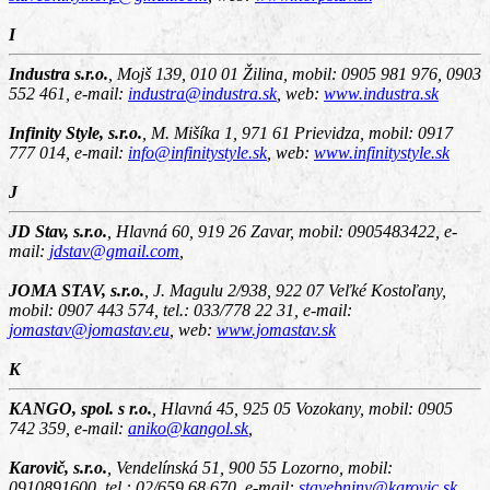
I
Industra s.r.o.
,
Mojš 139, 010 01 Žilina
, mobil: 0905 981 976, 0903
552 461, e-mail:
industra@industra.sk
, web:
www.industra.sk
Infinity Style, s.r.o.
,
M. Mišíka 1, 971 61 Prievidza
, mobil: 0917
777 014, e-mail:
info@infinitystyle.sk
, web:
www.infinitystyle.sk
J
JD Stav, s.r.o.
,
Hlavná 60, 919 26 Zavar
, mobil: 0905483422, e-
mail:
jdstav@gmail.com
,
JOMA STAV, s.r.o.
,
J. Magulu 2/938, 922 07 Veľké Kostoľany
,
mobil: 0907 443 574, tel.: 033/778 22 31, e-mail:
jomastav@jomastav.eu
, web:
www.jomastav.sk
K
KANGO, spol. s r.o.
,
Hlavná 45, 925 05 Vozokany
, mobil: 0905
742 359, e-mail:
aniko@kangol.sk
,
Karovič, s.r.o.
,
Vendelínská 51, 900 55 Lozorno
, mobil:
0910891600, tel.: 02/659 68 670, e-mail:
stavebniny@karovic.sk
,