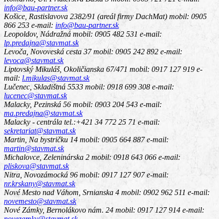
info@bau-partner.sk
Košice, Rastislavova 2382/91 (areál firmy DachMat)
mobil: 0905
866 253 e-mail:
info@bau-partner.sk
Leopoldov, Nádražná
mobil: 0905 482 531 e-mail:
lp.predajna@stavmat.sk
Levoča, Novoveská cesta 37
mobil: 0905 242 892 e-mail:
levoca@stavmat.sk
Liptovský Mikuláš, Okoličianska 67/471
mobil: 0917 127 919 e-
mail:
l.mikulas@stavmat.sk
Lučenec, Skladištná 5533
mobil: 0918 699 308 e-mail:
lucenec@stavmat.sk
Malacky, Pezinská 56
mobil: 0903 204 543 e-mail:
ma.predajna@stavmat.sk
Malacky - centrála
tel.:+421 34 772 25 71 e-mail:
sekretariat@stavmat.sk
Martin, Na bystričku 14
mobil: 0905 664 887 e-mail:
martin@stavmat.sk
Michalovce, Zeleninárska 2
mobil: 0918 643 066 e-mail:
pliskova@stavmat.sk
Nitra, Novozámocká 96
mobil: 0917 127 907 e-mail:
nr.krskany@stavmat.sk
Nové Mesto nad Váhom, Srnianska 4
mobil: 0902 962 511 e-mail:
novemesto@stavmat.sk
Nové Zámky, Bernolákovo nám. 24
mobil: 0917 127 914 e-mail:
novezamky@stavmat.sk