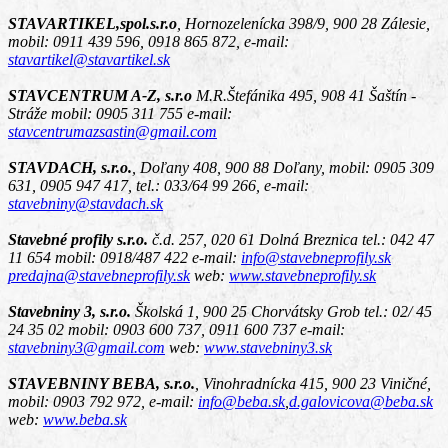
STAVARTIKEL,spol.s.r.o
,
Hornozelenícka 398/9, 900 28 Zálesie
,
mobil: 0911 439 596, 0918 865 872, e-mail:
stavartikel@stavartikel.sk
STAVCENTRUM A-Z, s.r.o
M.R.Štefánika 495, 908 41 Šaštín -
Stráže
mobil: 0905 311 755 e-mail:
stavcentrumazsastin@gmail.com
STAVDACH, s.r.o.
,
Doľany 408, 900 88 Doľany
, mobil: 0905 309
631, 0905 947 417, tel.: 033/64 99 266, e-mail:
stavebniny@stavdach.sk
Stavebné profily s.r.o.
č.d. 257, 020 61 Dolná Breznica
tel.: 042 47
11 654 mobil: 0918/487 422 e-mail:
info@stavebneprofily.sk
predajna@stavebneprofily.sk
web:
www.stavebneprofily.sk
Stavebniny 3, s.r.o.
Školská 1, 900 25 Chorvátsky Grob
tel.: 02/ 45
24 35 02 mobil: 0903 600 737, 0911 600 737 e-mail:
stavebniny3@gmail.com
web:
www.stavebniny3.sk
STAVEBNINY BEBA, s.r.o.
,
Vinohradnícka 415, 900 23 Viničné
,
mobil: 0903 792 972, e-mail:
info@beba.sk
,
d.galovicova@beba.sk
web:
www.beba.sk