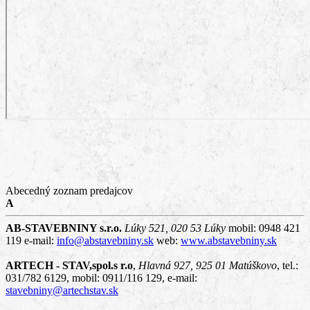
Abecedný zoznam predajcov
A
AB-STAVEBNINY s.r.o.
Lúky 521, 020 53 Lúky
mobil: 0948 421
119 e-mail:
info@abstavebniny.sk
web:
www.abstavebniny.sk
ARTECH - STAV,spol.s r.o
,
Hlavná 927, 925 01 Matúškovo
, tel.:
031/782 6129, mobil: 0911/116 129, e-mail:
stavebniny@artechstav.sk