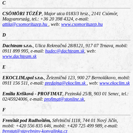
C
CSÖMÖRI TÜZÉP
,
Major utca 0183/3 hrsz., 2141 Csömör,
Magyarország
, tel.: +36 20 398 4324, e-mail:
attila@csomorituzep.hu
, web:
www.csomorituzep.hu
D
Dachteam s.r.o.
,
Ulica Rekreačná 28/8121, 917 07 Trnava
, mobil:
0911 899 995, e-mail:
hudec@dachteam.sk
, web:
www.dachteam.sk
E
EKOCLIM,spol s.r.o.
,
Železničná 123, 900 27 Bernolákovo
, mobil:
0911 156 511, e-mail:
predajna@ekoclim.sk
, web:
www.ekoclim.sk
Emília Krišková - PROFIMAT
,
Pezinská 25/B, 903 01 Senec
, tel.:
02/45924006, e-mail:
profimat@stonline.sk
,
F
Frenštát pod Radhoštěm,
Střelniční 1118, 744 01 Nový Jičín
,
mobil: +420 556 835 646, mobil: +420 725 499 989, e-mail:
frenstat@stavebniny-konvalinka.cz