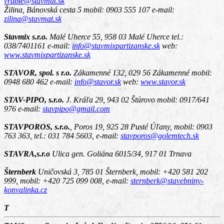
vrable@stavmat.sk
Žilina, Bánovská cesta 5
mobil: 0903 555 107 e-mail:
zilina@stavmat.sk
Stavmix s.r.o.
Malé Uherce 55, 958 03 Malé Uherce
tel.:
038/7401161 e-mail:
info@stavmixpartizanske.sk
web:
www.stavmixpartizanske.sk
STAVOR, spol. s r.o.
Zákamenné 132, 029 56 Zákamenné
mobil:
0948 680 462 e-mail:
info@stavor.sk
web:
www.stavor.sk
STAV-PIPO, s.r.o.
J. Kráľa 29, 943 02 Štúrovo
mobil: 0917/641
976 e-mail:
stavpipo@gmail.com
STAVPOROS, s.r.o.
,
Poros 19, 925 28 Pusté Úľany
, mobil: 0903
763 363, tel.: 031 784 5603, e-mail:
stavporos@golemtech.sk
STAVRA,s.r.o
Ulica gen. Goliána 6015/34, 917 01 Trnava
Šternberk
Uničovská 3, 785 01 Šternberk,
mobil: +420 581 202
999, mobil: +420 725 099 008, e-mail:
sternberk@stavebniny-
konvalinka.cz
T