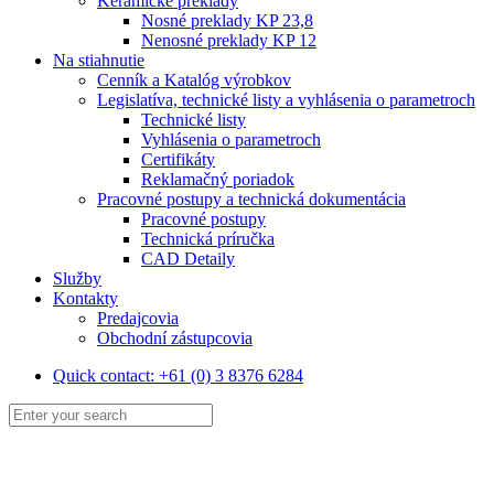
Keramické preklady
Nosné preklady KP 23,8
Nenosné preklady KP 12
Na stiahnutie
Cenník a Katalóg výrobkov
Legislatíva, technické listy a vyhlásenia o parametroch
Technické listy
Vyhlásenia o parametroch
Certifikáty
Reklamačný poriadok
Pracovné postupy a technická dokumentácia
Pracovné postupy
Technická príručka
CAD Detaily
Služby
Kontakty
Predajcovia
Obchodní zástupcovia
Quick contact: +61 (0) 3 8376 6284