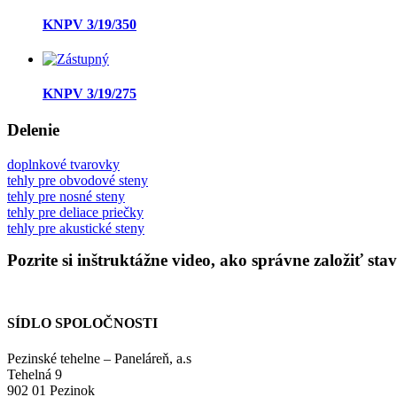
KNPV 3/19/350
KNPV 3/19/275
Delenie
doplnkové tvarovky
tehly pre obvodové steny
tehly pre nosné steny
tehly pre deliace priečky
tehly pre akustické steny
Pozrite si inštruktážne video, ako správne založiť st
SÍDLO SPOLOČNOSTI
Pezinské tehelne – Paneláreň, a.s
Tehelná 9
902 01 Pezinok