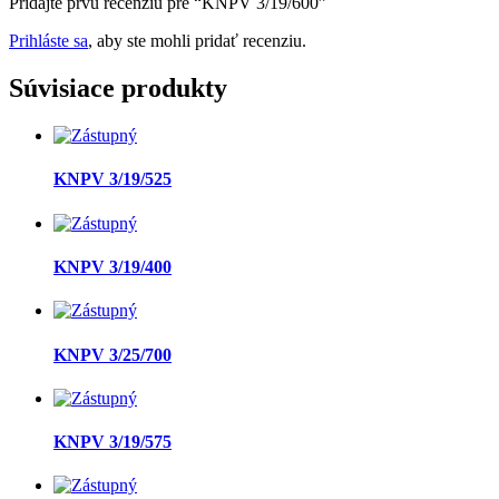
Pridajte prvú recenziu pre “KNPV 3/19/600”
Prihláste sa
, aby ste mohli pridať recenziu.
Súvisiace produkty
KNPV 3/19/525
KNPV 3/19/400
KNPV 3/25/700
KNPV 3/19/575