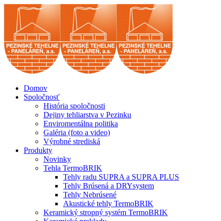
Domov
Spoločnosť
História spoločnosti
Dejiny tehliarstva v Pezinku
Enviromentálna politika
Galéria (foto a video)
Výrobné strediská
Produkty
Novinky
Tehla TermoBRIK
Tehly radu SUPRA a SUPRA PLUS
Tehly Brúsená a DRYsystem
Tehly Nebrúsené
Akustické tehly TermoBRIK
Keramický stropný systém TermoBRIK