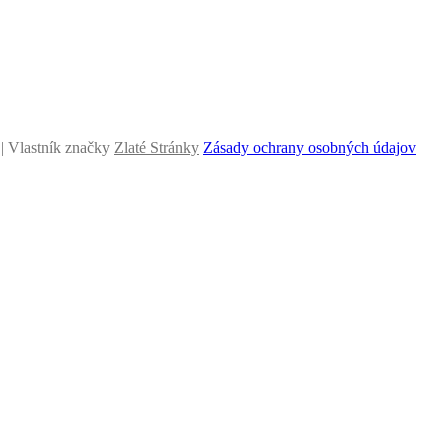
| Vlastník značky
Zlaté Stránky
Zásady ochrany osobných údajov