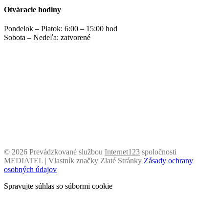
Otváracie hodiny
Pondelok – Piatok: 6:00 – 15:00 hod
Sobota – Nedeľa: zatvorené
©
2026 Prevádzkované službou
Internet123
spoločnosti
MEDIATEL
| Vlastník značky
Zlaté Stránky
Zásady ochrany
osobných údajov
Spravujte súhlas so súbormi cookie