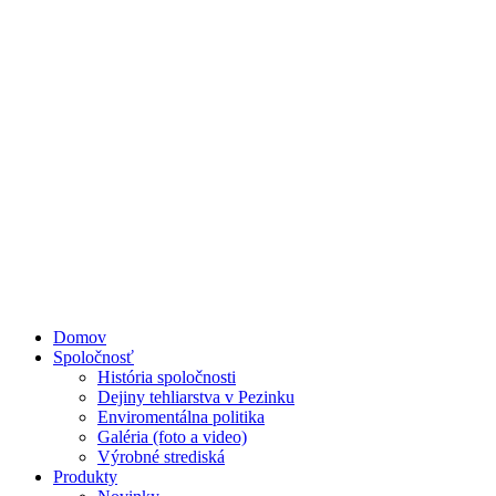
Domov
Spoločnosť
História spoločnosti
Dejiny tehliarstva v Pezinku
Enviromentálna politika
Galéria (foto a video)
Výrobné strediská
Produkty