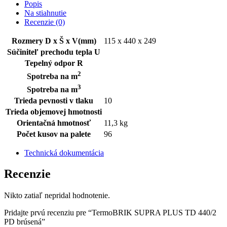
Popis
Na stiahnutie
Recenzie (0)
Rozmery D x Š x V(mm)
115 x 440 x 249
Súčiniteľ prechodu tepla U
Tepelný odpor R
2
Spotreba na m
3
Spotreba na m
Trieda pevnosti v tlaku
10
Trieda objemovej hmotnosti
Orientačná hmotnosť
11,3 kg
Počet kusov na palete
96
Technická dokumentácia
Recenzie
Nikto zatiaľ nepridal hodnotenie.
Pridajte prvú recenziu pre “TermoBRIK SUPRA PLUS TD 440/2
PD brúsená”