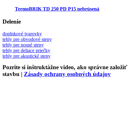
TermoBRIK TD 250 PD P15 nebrúsená
Delenie
doplnkové tvarovky
tehly pre obvodové steny
tehly pre nosné steny
tehly pre deliace priečky
tehly pre akustické steny
Pozrite si inštruktážne video, ako správne založiť
stavbu
|
Zásady ochrany osobných údajov