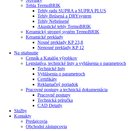
Novinky
Tehla TermoBRIK
Tehly radu SUPRA a SUPRA PLUS
Tehly Brúsená a DRYsystem
Tehly Nebrúsené
Akustické tehly TermoBRIK
Keramický stropný systém TermoBRIK
Keramické preklady
Nosné preklady KP 23,8
Nenosné preklady KP 12
Na stiahnutie
Cenník a Katalóg výrobkov
Legislatíva, technické listy a vyhlásenia o parametroch
Technické listy
Vyhlásenia o parametroch
Certifikáty
Reklamačný poriadok
Pracovné postupy a technická dokumentácia
Pracovné postupy
Technická príručka
CAD Detaily
Služby
Kontakty
Predajcovia
Obchodní zástupcovia