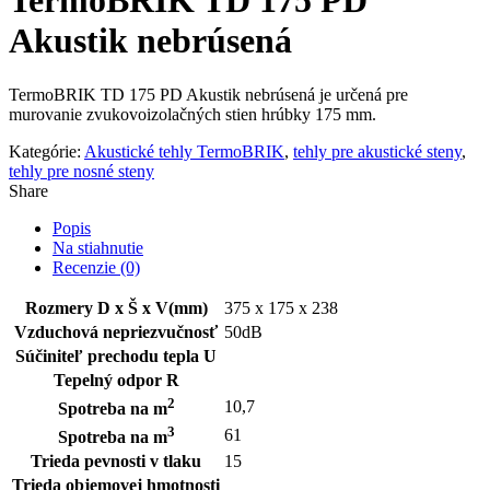
TermoBRIK TD 175 PD
Akustik nebrúsená
TermoBRIK TD 175 PD Akustik nebrúsená je určená pre
murovanie zvukovoizolačných stien hrúbky 175 mm.
Kategórie:
Akustické tehly TermoBRIK
,
tehly pre akustické steny
,
tehly pre nosné steny
Share
Popis
Na stiahnutie
Recenzie (0)
Rozmery D x Š x V(mm)
375 x 175 x 238
Vzduchová nepriezvučnosť
50dB
Súčiniteľ prechodu tepla U
Tepelný odpor R
2
10,7
Spotreba na m
3
61
Spotreba na m
Trieda pevnosti v tlaku
15
Trieda objemovej hmotnosti