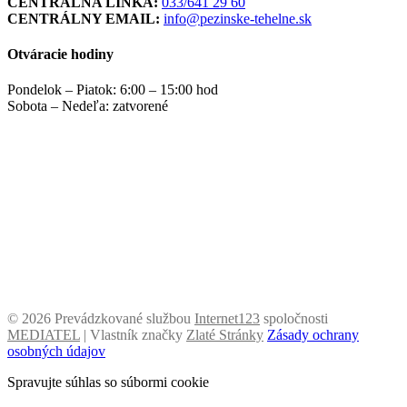
CENTRÁLNA LINKA:
033/641 29 60
CENTRÁLNY EMAIL:
info@pezinske-tehelne.sk
Otváracie hodiny
Pondelok – Piatok: 6:00 – 15:00 hod
Sobota – Nedeľa: zatvorené
©
2026 Prevádzkované službou
Internet123
spoločnosti
MEDIATEL
| Vlastník značky
Zlaté Stránky
Zásady ochrany
osobných údajov
Spravujte súhlas so súbormi cookie