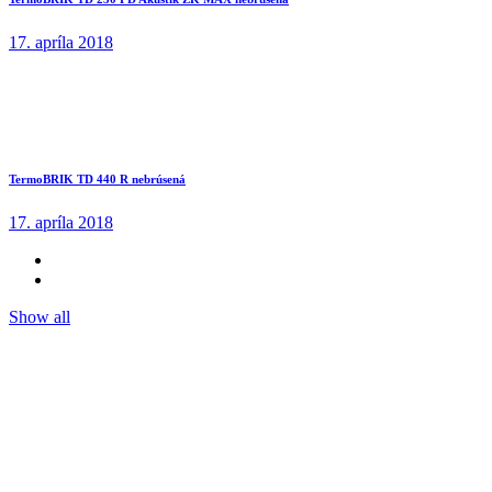
17. apríla 2018
TermoBRIK TD 440 R nebrúsená
17. apríla 2018
Show all