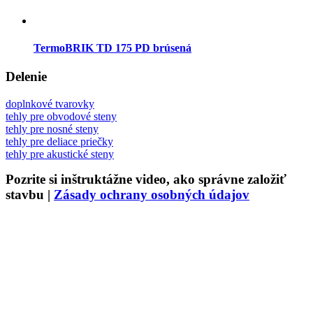
TermoBRIK TD 175 PD brúsená
Delenie
doplnkové tvarovky
tehly pre obvodové steny
tehly pre nosné steny
tehly pre deliace priečky
tehly pre akustické steny
Pozrite si inštruktážne video, ako správne založiť
stavbu
|
Zásady ochrany osobných údajov