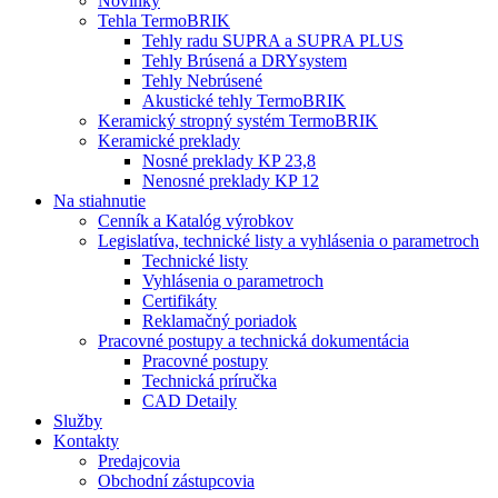
Novinky
Tehla TermoBRIK
Tehly radu SUPRA a SUPRA PLUS
Tehly Brúsená a DRYsystem
Tehly Nebrúsené
Akustické tehly TermoBRIK
Keramický stropný systém TermoBRIK
Keramické preklady
Nosné preklady KP 23,8
Nenosné preklady KP 12
Na stiahnutie
Cenník a Katalóg výrobkov
Legislatíva, technické listy a vyhlásenia o parametroch
Technické listy
Vyhlásenia o parametroch
Certifikáty
Reklamačný poriadok
Pracovné postupy a technická dokumentácia
Pracovné postupy
Technická príručka
CAD Detaily
Služby
Kontakty
Predajcovia
Obchodní zástupcovia