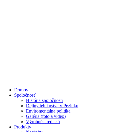
Domov
Spoločnosť
História spoločnosti
Dejiny tehliarstva v Pezinku
Enviromentálna politika
Galéria (foto a video)
Výrobné strediská
Produkty